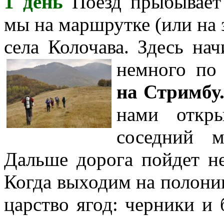
1 день
Поезд прыбывае
мы на маршрутке (или на 
села Колочава. Здесь на
немного по
на Стримбу
нами откр
соседний
ма
Дальше дорога пойдет не
Когда выходим на полони
царство ягод: черники и