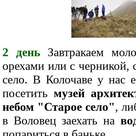
2 день
Завтракаем мол
орехами или с черникой, 
село. В Колочаве у нас 
посетить
музей архите
небом "Старое село"
, ли
в Воловец заехать на
во
попариться в баньке.