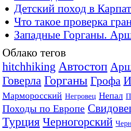
Детский поход в Карпат
Что такое проверка гра
Западные Горганы. Арш
Облако тегов
Автостоп
hitchhiking
Арш
Горганы
Говерла
Грофа
И
Марморосский
Непал
Негровец
П
Свидове
Походы по Европе
Турция
Черногорский
Черн