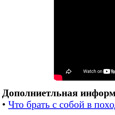
Дополниетльная информ
•
Что брать с собой в похо