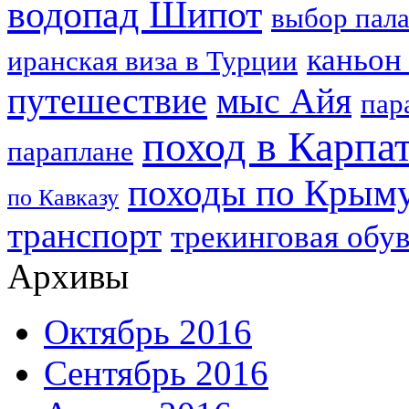
водопад Шипот
выбор пал
каньон
иранская виза в Турции
путешествие
мыс Айя
пар
поход в Карпа
параплане
походы по Крым
по Кавказу
транспорт
трекинговая обу
Архивы
Октябрь 2016
Сентябрь 2016