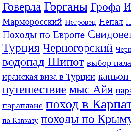
Горганы
Говерла
Грофа
И
Марморосский
Непал
Негровец
П
Свидове
Походы по Европе
Турция
Черногорский
Черн
водопад Шипот
выбор пал
каньон
иранская виза в Турции
путешествие
мыс Айя
пар
поход в Карпа
параплане
походы по Крым
по Кавказу