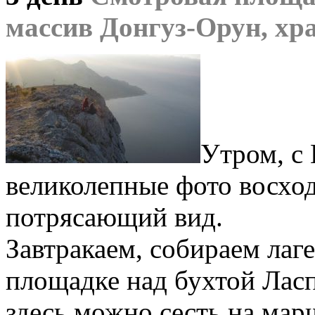
массив Донгуз-Орун, хр
Утром, с
великолепные фото восход
потрясающий вид.
Завтракаем, собираем лаге
площадке над бухтой Ласпи
здесь можно сесть на мар