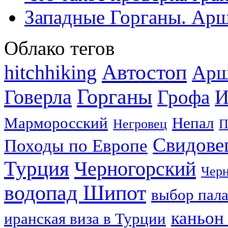
Западные Горганы. Арш
Облако тегов
Автостоп
hitchhiking
Арш
Горганы
Говерла
Грофа
И
Марморосский
Непал
Негровец
П
Свидове
Походы по Европе
Турция
Черногорский
Черн
водопад Шипот
выбор пал
каньон
иранская виза в Турции