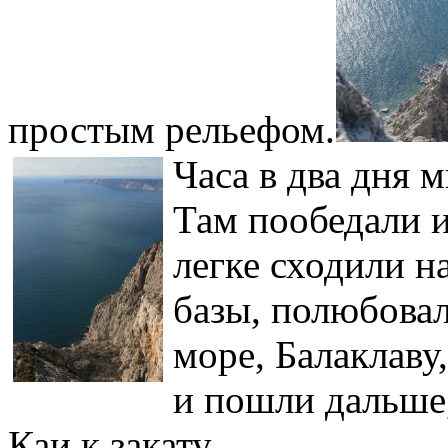
простым рельефом.
Часа в два дня 
Там пообедали и
легке сходили н
базы, полюбова
море, Балаклаву
и пошли дальше,
Каи к закату.