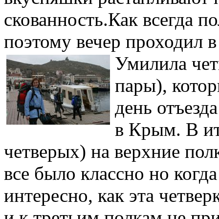
скованность.
Как всегда п
поэтому вечер проходил в
Умилила чет
пары), котор
день отъезда
в Крым. В ит
четверых) на верхние пол
все было классно но когда
интересно, как эта четвер
и к третьим полкам не п